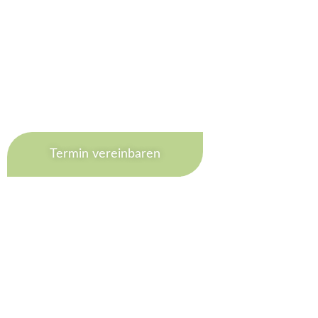
Termin vereinbaren